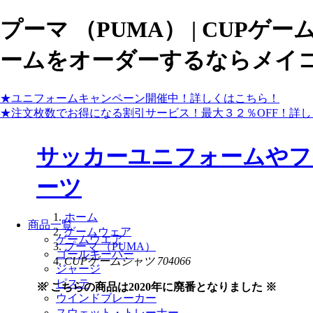
プーマ （PUMA） | CUPゲ
ームをオーダーするならメイ
★ユニフォームキャンペーン開催中！
詳しくはこちら！
★注文枚数でお得になる割引サービス！最大３２％OFF！
詳し
サッカーユニフォームやフ
ーツ
ホーム
商品一覧
ゲームウェア
ゲームウエア
プーマ （PUMA）
ゴールキーパー
CUPゲームシャツ 704066
ジャージ
ピステ
※ こちらの商品は2020年に廃番となりました ※
ウインドブレーカー
スウェット・トレーナー