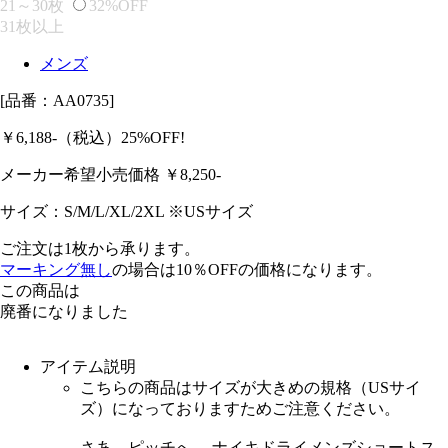
21～30枚
32%OFF
31枚以上
メンズ
[品番：AA0735]
￥6,188-
（税込）
25%OFF!
メーカー希望小売価格 ￥
8,250
-
サイズ：
S/M/L/XL/2XL ※USサイズ
ご注文は1枚から承ります。
マーキング無し
の場合は10％OFFの価格になります。
この商品は
廃番になりました
アイテム説明
こちらの商品はサイズが大きめの規格（USサイ
ズ）になっておりますためご注意ください。
さあ、ピッチへ。 ナイキドライメンズショートス