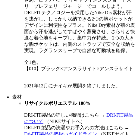
リーブレフェリージャージーでコールしよう。
DRI-FITテクノロジーを採用したNike Dry素材が汗
を逃がし、しっかり収納できる2つの胸ポケットが
デザインに利便性をプラス。 Nike Dry素材が肌の表
面から汗を逃がしてすばやく蒸発させ、さらりと快
適な着心地をキープし、集中力が持続。 2つの大き
な胸ポケットは、内側のストラップで安全な収納を
実現。ラグランスリーブで自然な可動域を確保。
全1色。
【010】ブラック×アンスラサイト×アンスラサイト
2021年12月にナイキが展開を終了しました。
素材
リサイクルポリエステル 100%
DRI-FIT製品の詳しい機能はこちら →
DRI-FIT製品
について
（NIKEサイトへ）
DRI-FIT製品の洗濯やお手入れの方法はこちら →
Dri-FIT製品の取扱いガイドライン
（NIKEサイト