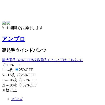
約１週間でお届けします
アンブロ
裏起毛ウインドパンツ
最大割引32%OFF!!
枚数割引についてはこちら ＞
10%OFF
1～4枚
25%OFF
5～15枚
28%OFF
16～20枚
30%OFF
21～30枚
32%OFF
31枚以上
メンズ