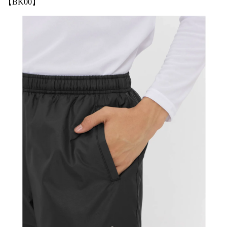
【BK00】