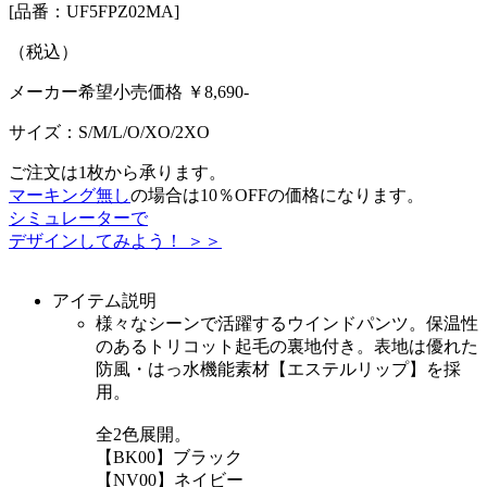
[品番：UF5FPZ02MA]
（税込）
メーカー希望小売価格 ￥
8,690
-
サイズ：
S/M/L/O/XO/2XO
ご注文は1枚から承ります。
マーキング無し
の場合は10％OFFの価格になります。
シミュレーターで
デザインしてみよう！ ＞＞
アイテム説明
様々なシーンで活躍するウインドパンツ。保温性
のあるトリコット起毛の裏地付き。表地は優れた
防風・はっ水機能素材【エステルリップ】を採
用。
全2色展開。
【BK00】ブラック
【NV00】ネイビー