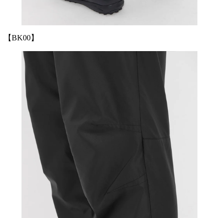
【BK00】