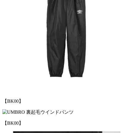
【BK00】
【BK00】