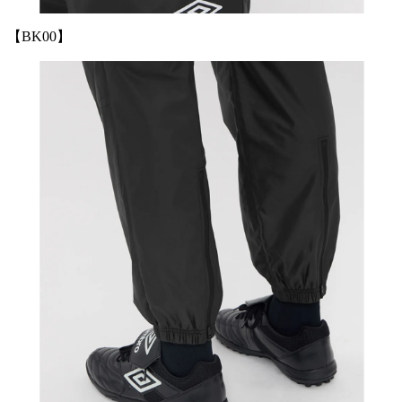
【BK00】