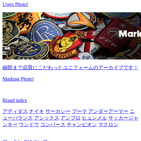
Users Photo!
細部まで品質にこだわったユニフォームのアーカイブです！
Marking Photo!
Brand index
アディダス
ナイキ
サーカシー
プーマ
アンダーアーマー
ニ
ューバランス
アシックス
アンブロ
ヒュンメル
サッカージャ
ンキー
ウンドウ
コンバース
チャンピオン
マクロン