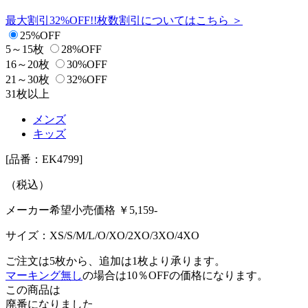
最大割引32%OFF!!
枚数割引についてはこちら ＞
25%OFF
5～15枚
28%OFF
16～20枚
30%OFF
21～30枚
32%OFF
31枚以上
メンズ
キッズ
[品番：EK4799]
（税込）
メーカー希望小売価格 ￥
5,159
-
サイズ：
XS/S/M/L/O/XO/2XO/3XO/4XO
ご注文は5枚から、追加は1枚より承ります。
マーキング無し
の場合は10％OFFの価格になります。
この商品は
廃番になりました