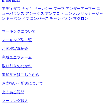
Brand index
アディダス
ナイキ
サーカシー
プーマ
アンダーアーマー
ニ
ューバランス
アシックス
アンブロ
ヒュンメル
サッカージャ
ンキー
ウンドウ
コンバース
チャンピオン
マクロン
マーキングについて
マーキング型一覧
お客様写真紹介
完成ユニフォーム
取り引きのながれ
追加注文はこちらから
お支払い・配送について
よくある質問
マーキング職人