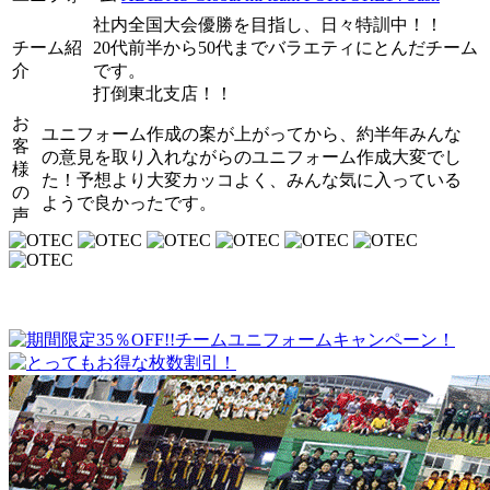
社内全国大会優勝を目指し、日々特訓中！！
チーム紹
20代前半から50代までバラエティにとんだチーム
介
です。
打倒東北支店！！
お
ユニフォーム作成の案が上がってから、約半年みんな
客
の意見を取り入れながらのユニフォーム作成大変でし
様
た！予想より大変カッコよく、みんな気に入っている
の
ようで良かったです。
声