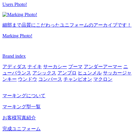
Users Photo!
細部まで品質にこだわったユニフォームのアーカイブです！
Marking Photo!
Brand index
アディダス
ナイキ
サーカシー
プーマ
アンダーアーマー
ニ
ューバランス
アシックス
アンブロ
ヒュンメル
サッカージャ
ンキー
ウンドウ
コンバース
チャンピオン
マクロン
マーキングについて
マーキング型一覧
お客様写真紹介
完成ユニフォーム