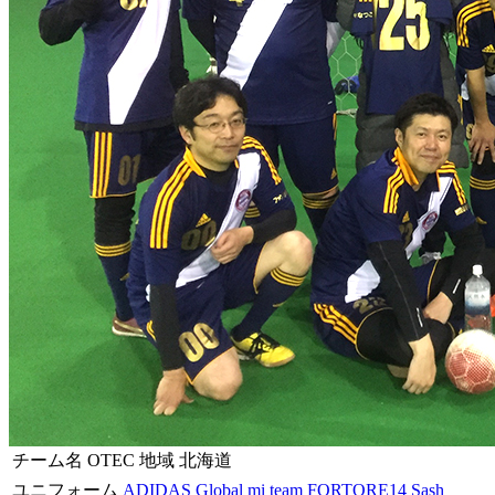
チーム名
OTEC
地域
北海道
ユニフォーム
ADIDAS Global mi team FORTORE14 Sash