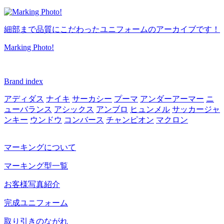
細部まで品質にこだわったユニフォームのアーカイブです！
Marking Photo!
Brand index
アディダス
ナイキ
サーカシー
プーマ
アンダーアーマー
ニ
ューバランス
アシックス
アンブロ
ヒュンメル
サッカージャ
ンキー
ウンドウ
コンバース
チャンピオン
マクロン
マーキングについて
マーキング型一覧
お客様写真紹介
完成ユニフォーム
取り引きのながれ