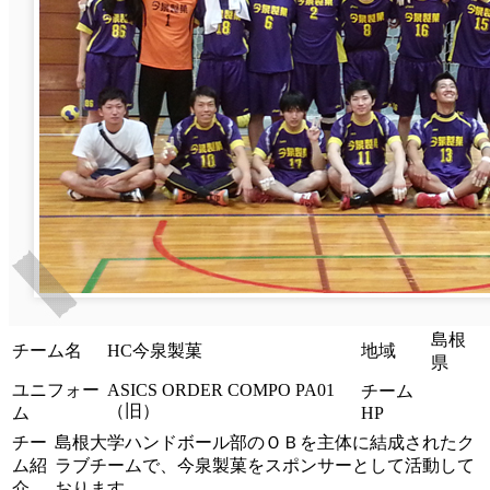
島根
チーム名
HC今泉製菓
地域
県
ユニフォー
ASICS ORDER COMPO PA01
チーム
（旧）
ム
HP
チー
島根大学ハンドボール部のＯＢを主体に結成されたク
ム紹
ラブチームで、今泉製菓をスポンサーとして活動して
介
おります。