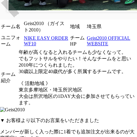
Geist2010 （ガイス
チーム名
地域
埼玉県
ト2010）
ユニフォ
チーム
NIKE EASY ORDER
Geist2010 OFFICIAL
WF10
WEBSITE
ーム
HP
年齢が高くなると入れるチームも少なくなって。
でもフットサルをやりたい！そんなチームをと思い
2010年につくられました。
30歳以上限定40歳代が多く所属するチームです。
チーム
紹介
《 活動地域 》
東京多摩地区・埼玉所沢地区
大会は所沢地区の1DAY大会に参加させてもらってい
ます。
▼
お客様より以下のお言葉をいただきました
メンバーが新しく入った際に1着でも追加注文が出来るのが大