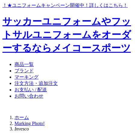
ら！
★ユニフォームキャンペーン開催中！
詳しくはこちら！
サッカーユニフォームやフッ
トサルユニフォームをオーダ
ーするならメイコースポーツ
商品一覧
ブランド
マーキング
注文方法・追加注文
お支払い / 配送
お問い合わせ
ホーム
Marking Photo!
Invesco