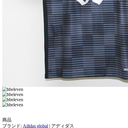
商品
ブランド:
Adidas global
| アディダス