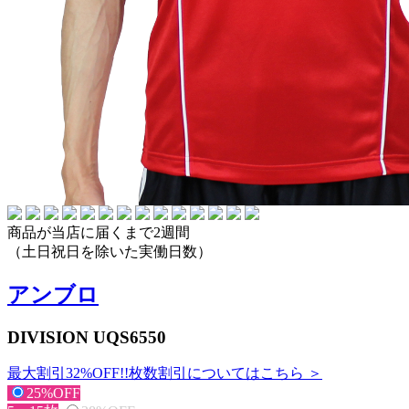
商品が当店に届くまで2週間
（土日祝日を除いた実働日数）
アンブロ
DIVISION UQS6550
最大割引32%OFF!!
枚数割引についてはこちら ＞
25%OFF