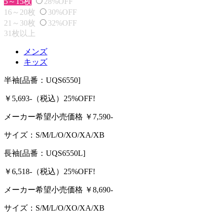
5～15枚
28%OFF
16～20枚
30%OFF
21～30枚
32%OFF
31枚以上
メンズ
キッズ
半袖
[品番：UQS6550]
￥5,693-
（税込）
25%OFF!
メーカー希望小売価格 ￥
7,590
-
サイズ：
S/M/L/O/XO/XA/XB
長袖
[品番：UQS6550L]
￥6,518-
（税込）
25%OFF!
メーカー希望小売価格 ￥
8,690
-
サイズ：
S/M/L/O/XO/XA/XB