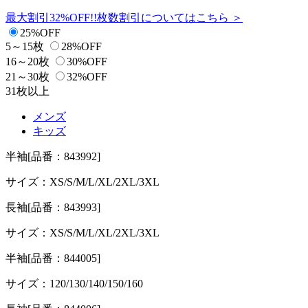
最大割引32%OFF!!
枚数割引についてはこちら ＞
25%OFF
5～15枚
28%OFF
16～20枚
30%OFF
21～30枚
32%OFF
31枚以上
メンズ
キッズ
半袖
[品番：843992]
サイズ：
XS/S/M/L/XL/2XL/3XL
長袖
[品番：843993]
サイズ：
XS/S/M/L/XL/2XL/3XL
半袖
[品番：844005]
サイズ：
120/130/140/150/160