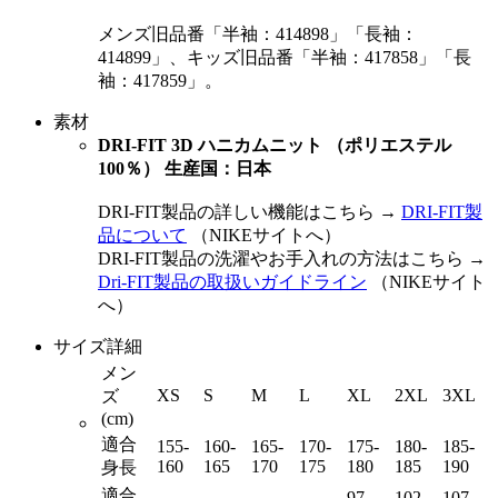
メンズ旧品番「半袖：414898」「長袖：
414899」、キッズ旧品番「半袖：417858」「長
袖：417859」。
素材
DRI-FIT 3D ハニカムニット （ポリエステル
100％） 生産国：日本
DRI-FIT製品の詳しい機能はこちら →
DRI-FIT製
品について
（NIKEサイトへ）
DRI-FIT製品の洗濯やお手入れの方法はこちら →
Dri-FIT製品の取扱いガイドライン
（NIKEサイト
へ）
サイズ詳細
メン
XS
S
M
L
XL
2XL
3XL
ズ
(cm)
適合
155-
160-
165-
170-
175-
180-
185-
160
165
170
175
180
185
190
身長
適合
97-
102-
107-