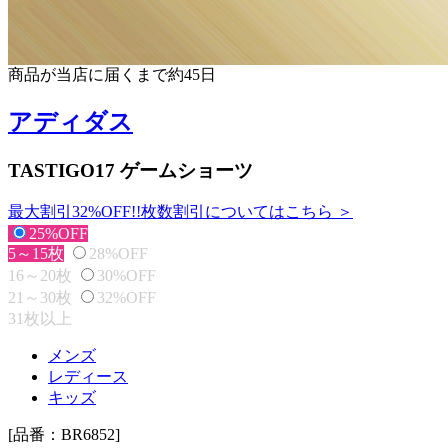
商品が当店に届くまで約45日
アディダス
TASTIGO17 ゲームショーツ
最大割引32%OFF!!
枚数割引についてはこちら ＞
25%OFF
5～15枚
28%OFF
16～20枚
30%OFF
21～30枚
32%OFF
31枚以上
メンズ
レディース
キッズ
[品番：BR6852]