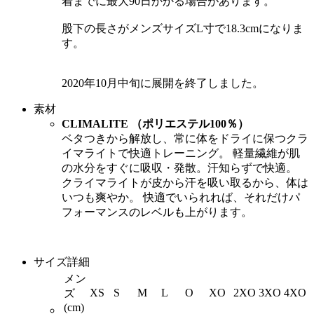
着までに最大90日かかる場合があります。
股下の長さがメンズサイズL寸で18.3cmになりま
す。
2020年10月中旬に展開を終了しました。
素材
CLIMALITE （ポリエステル100％）
ベタつきから解放し、常に体をドライに保つクラ
イマライトで快適トレーニング。 軽量繊維が肌
の水分をすぐに吸収・発散。汗知らずで快適。
クライマライトが皮から汗を吸い取るから、体は
いつも爽やか。 快適でいられれば、それだけパ
フォーマンスのレベルも上がります。
サイズ詳細
メン
XS
S
M
L
O
XO
2XO
3XO
4XO
ズ
(cm)