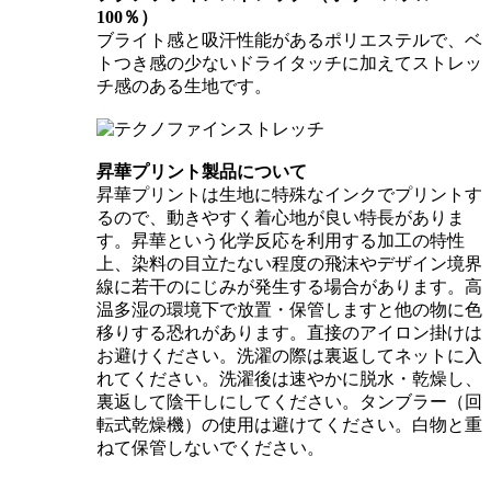
100％）
ブライト感と吸汗性能があるポリエステルで、ベ
トつき感の少ないドライタッチに加えてストレッ
チ感のある生地です。
昇華プリント製品について
昇華プリントは生地に特殊なインクでプリントす
るので、動きやすく着心地が良い特長がありま
す。昇華という化学反応を利用する加工の特性
上、染料の目立たない程度の飛沫やデザイン境界
線に若干のにじみが発生する場合があります。高
温多湿の環境下で放置・保管しますと他の物に色
移りする恐れがあります。直接のアイロン掛けは
お避けください。洗濯の際は裏返してネットに入
れてください。洗濯後は速やかに脱水・乾燥し、
裏返して陰干しにしてください。タンブラー（回
転式乾燥機）の使用は避けてください。白物と重
ねて保管しないでください。