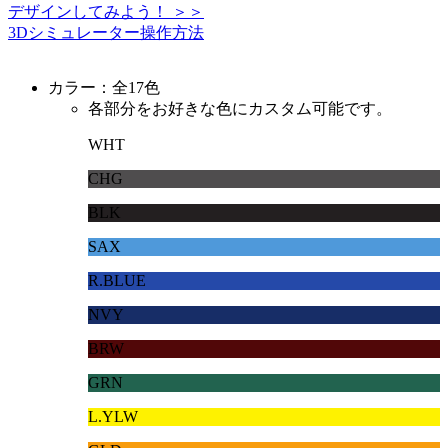
デザインしてみよう！ ＞＞
3Dシミュレーター操作方法
カラー：全17色
各部分をお好きな色にカスタム可能です。
WHT
CHG
BLK
SAX
R.BLUE
NVY
BRW
GRN
L.YLW